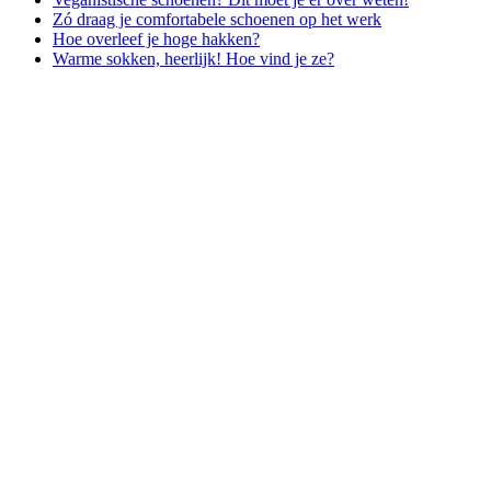
Zó draag je comfortabele schoenen op het werk
Hoe overleef je hoge hakken?
Warme sokken, heerlijk! Hoe vind je ze?