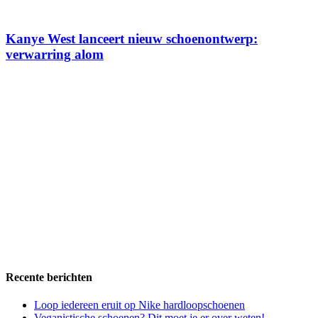
Kanye West lanceert nieuw schoenontwerp:
verwarring alom
Recente berichten
Loop iedereen eruit op Nike hardloopschoenen
Veganistische schoenen? Dit moet je er over weten!