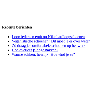
Recente berichten
Loop iedereen eruit op Nike hardloopschoenen
Veganistische schoenen? Dit moet je er over weten!
Zó draag je comfortabele schoenen op het werk
Hoe overleef je hoge hakken?
Warme sokken, heerlijk! Hoe vind je ze?