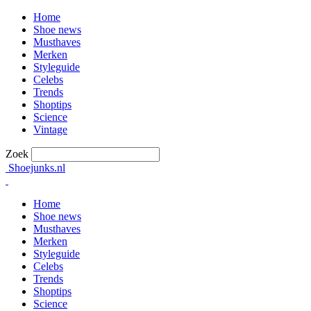
Home
Shoe news
Musthaves
Merken
Styleguide
Celebs
Trends
Shoptips
Science
Vintage
Zoek
Shoejunks.nl
Home
Shoe news
Musthaves
Merken
Styleguide
Celebs
Trends
Shoptips
Science