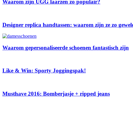
Waarom zijn UGG laarzen zo populair?
Designer replica handtassen: waarom zijn ze zo gewel
Waarom gepersonaliseerde schoenen fantastisch zijn
Like & Win: Sporty Joggingspak!
Musthave 2016: Bomberjasje + ripped jeans