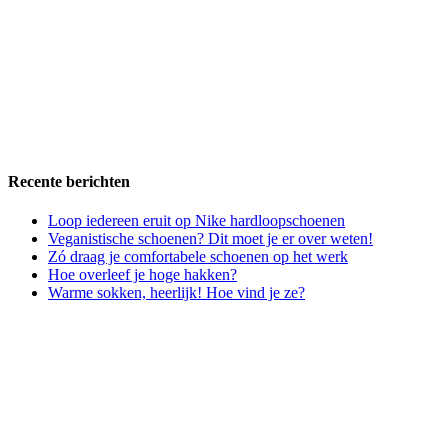
Recente berichten
Loop iedereen eruit op Nike hardloopschoenen
Veganistische schoenen? Dit moet je er over weten!
Zó draag je comfortabele schoenen op het werk
Hoe overleef je hoge hakken?
Warme sokken, heerlijk! Hoe vind je ze?