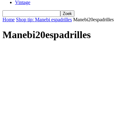
Vintage
Home
Shop tip: Manebi espadrilles
Manebi20espadrilles
Manebi20espadrilles