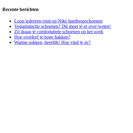
Recente berichten
Loop iedereen eruit op Nike hardloopschoenen
Veganistische schoenen? Dit moet je er over weten!
Zó draag je comfortabele schoenen op het werk
Hoe overleef je hoge hakken?
Warme sokken, heerlijk! Hoe vind je ze?