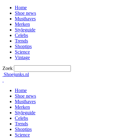
Home
Shoe news
Musthaves
Merken
Styleguide
Celebs
Trends
Shoptips
Science
Vintage
Zoek
Shoejunks.nl
Home
Shoe news
Musthaves
Merken
Styleguide
Celebs
Trends
Shoptips
Science