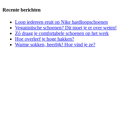
Recente berichten
Loop iedereen eruit op Nike hardloopschoenen
Veganistische schoenen? Dit moet je er over weten!
Zó draag je comfortabele schoenen op het werk
Hoe overleef je hoge hakken?
Warme sokken, heerlijk! Hoe vind je ze?