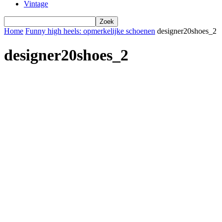
Vintage
Home
Funny high heels: opmerkelijke schoenen
designer20shoes_2
designer20shoes_2